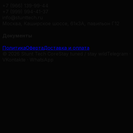
+7 (966) 139-99-44
+7 (999) 994-41-37
info@stunttech.ru
Москва, Каширское шоссе, 61к3А, павильон Г12
Документы
Политика
Оферта
Доставка и оплата
© 2026 Stunt Tech Core
Stay tuned / stay wild
Telegram ·
VKontakte · WhatsApp