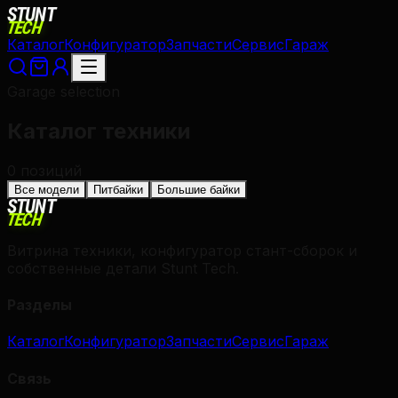
STUNT
TECH
Каталог
Конфигуратор
Запчасти
Сервис
Гараж
Garage selection
Каталог
техники
0
позиций
Все модели
Питбайки
Большие байки
STUNT
TECH
Витрина техники, конфигуратор стант-сборок и
собственные детали Stunt Tech.
Разделы
Каталог
Конфигуратор
Запчасти
Сервис
Гараж
Связь